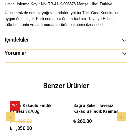
Üretici İşletme Kayıt No: 
TR-41-K-008378 
Menşe Ülke: Türkiye
Ürünlerimizde domuz yağı ve katkıları yoktur.Türk Gıda Kodeksi’ne 
uygun üretilmiştir. Parti numarası üretim tarihidir. Tavsiye Edilen 
Tüketim Tarihi ve parti numarası ürün paketinin üzerindedir.
İçindekiler
Yorumlar
Benzer Ürünler
Sagra Kakaolu Fındık
%
4
Sagra Şeker İlavesiz
Ezmesi 3x700g
Kakaolu Fındık Kreması
₺ 1,410.00
₺ 260.00
₺ 1,350.00